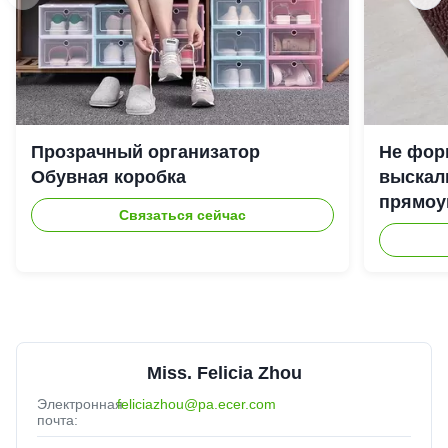
Прозрачный организатор
Не фор
Обувная коробка
выскал
прямоу
Связаться сейчас
Miss. Felicia Zhou
Электронная
feliciazhou@pa.ecer.com
почта: