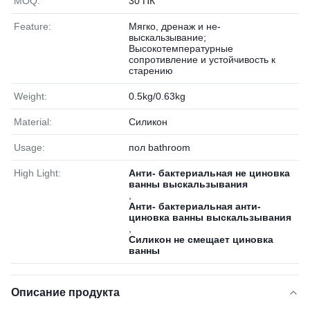
MOQ:
30 ПК
Feature:
Мягко, дренаж и не-
выскальзывание;
Высокотемпературные
сопротивление и устойчивость к
старению
Weight:
0.5kg/0.63kg
Material:
Силикон
Usage:
пол bathroom
High Light:
Анти- бактериальная не циновка
ванны выскальзывания
,
Анти- бактериальная анти-
циновка ванны выскальзывания
,
Силикон не смещает циновка
ванны
Описание продукта