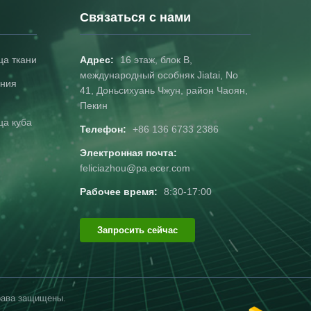
Связаться с нами
ца ткани
Адрес:
16 этаж, блок B,
международный особняк Jiatai, No
ения
41, Доньсихуань Чжун, район Чаоян,
Пекин
ца куба
Телефон:
+86 136 6733 2386
Электронная почта:
feliciazhou@pa.ecer.com
я
Рабочее время:
8:30-17:00
й
Запросить сейчас
 права защищены.