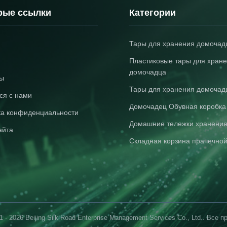
рые ссылки
Категории
Тары для хранения домочад
Пластиковые тары для хран
домочадца
ты
Тары для хранения домочад
ся с нами
Домочадец Обувная коробка
ка конфиденциальности
Домашние тележки хранени
айта
Складная корзина прачечно
1 - 2026 Beijing Silk Road Enterprise Management Services Co., Ltd.. Все