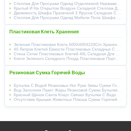
Стеллаж Для Просушки Одежд Отделяемой Нержавеющей Стали Складной С Колесами
Крытый И На Открытом Воздухе Складной Стеллаж Для Просушки Одежд Со Стальным Телом Сплава
Движимость Шкафа Прачечной 3 Ярусов Складная С Колесами И Крюками
Стеллаж Для Просушки Одежд Мебели Пола Шкафа Ботинка Складной Многофункциональный
Пластиковая Клеть Хранения
Зеленая Пластиковая Клеть 600X400X220Cm Хранения Для Овоща Плода
40 Литров Клетей Емкости Пластиковых Складных С Ручками Отверстия
Стена Сетки Пластиковых Клетей 40L Складная Для Оборачиваемости И Хранения
Клети Зеленого Складного Плода Пластиковые Портативные Для Домашних Покупок
Резиновая Сумка Горячей Воды
Бутылка С Водой Резиновых Ног Руки Зимы Сумки Горячей Воды 1000Ml Толстых Более Теплая
Вод-Заполняя Пакет Жары Резиновой Сумки Бутылки С Водой Силикона Горячей Горячий Теплый
Красный Щенок Санта Клаус Связал Бутылки С Водой Крышек Горячие Для Продвижения Зимы Теплого
Отсутствие Крышки Животных Плюша Сумки Горячей Воды Легковеса Утечки Резиновой