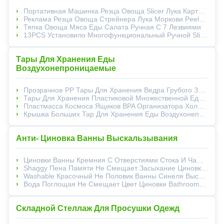
Портативная Машинка Резца Овоща Slicer Лука Картошки Многофункциональная Ручная
Реклама Резца Овоща Стрейнера Лука Моркови Peeler Картошки
Тяпка Овоща Мяса Еды Салата Ручная С 7 Лезвиями
13PCS Установило Многофункциональный Ручной Slicer Овоща С Peeler
Тары Для Хранения Еды
Воздухонепроницаемые
Прозрачное PP Тары Для Хранения Ведра Грубого Зерна Пластиковое
Тары Для Хранения Пластиковой Множественной Еды Размера 7Pcs Воздухонепроницаемые С Крышками
Пластмасса Космоса Ящиков BPA Организатора Холодильника Кухни Свободная Спасительная
Крышка Больших Тар Для Хранения Еды Воздухонепроницаемых Стеклянная Пластиковая
Анти- Циновка Ванны Выскальзывания
Циновки Ванны Кремния С Отверстиями Стока И Чашками Всасывания
Shaggy Пена Памяти Не Смещает Засыхание Циновки Ванны Туалета Быстрое
Washable Красочный Не Половик Ванны Синеля Выскальзывания Для Пола Ливня
Вода Поглощая Не Смещает Цвет Циновки Bathroom Пены Памяти Multi
Складной Стеллаж Для Просушки Одежд