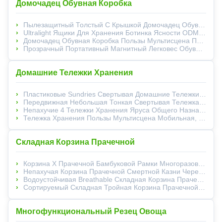
Домочадец Обувная Коробка
Пылезащитный Толстый С Крышкой Домочадец Обувная Коробка Складывая 31Inches Экологически Дружелюбное
Ultralight Ящики Для Хранения Ботинка Ясности ODM, Stackable Тары Для Хранения Ботинка
Домочадец Обувная Коробка Пользы Мультисцена Падает Передний Складной Космос Спасения 33*24*13.5Cm
Прозрачный Портативный Магнитный Легковес Обувная Коробка Фронта Падения Washable Складной
Домашние Тележки Хранения
Пластиковые Sundries Свертывая Домашние Тележки Хранения С Двигать 4 Всеобщих Колес Гибкий
Передвижная Небольшая Тонкая Свертывая Тележка Хранения С Lockable Колесами Сгустила Пластиковое
Непахучие 4 Тележки Хранения Яруса Общего Назначения Домашних С Ротатабельной Полостью Рицинусов Высекли
Тележка Хранения Пользы Мультисцена Мобильная, Вагонетка Кухни ODM Многоразовая Тонкая С 6 Крюками
Складная Корзина Прачечной
Корзина X Прачечной Бамбуковой Рамки Многоразовая Складная Формирует Отделяемую Ткань Оксфорда
Непахучая Корзина Прачечной Смертной Казни Через Повешение Стены, Прочная Корзина Прачечной Silk Road Enterprise Складная
Водоустойчивая Breathable Складная Корзина Прачечной Со Сбережениями Космоса Ремней Велкро
Сортируемый Складная Тройная Корзина Прачечной Для Веса 0.95Kg Грязных Одежд Отделяемого
Многофункциональный Резец Овоща