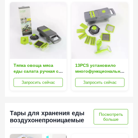
Тяпка овоща мяса
13PCS установило
еды салата ручная с 7
многофункциональный
лезвиями
ручной Slicer овоща с
Запросить сейчас
Запросить сейчас
Peeler
Тары для хранения еды
Посмотреть
воздухонепроницаемые
больше