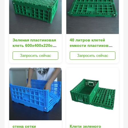
Зеленая пластиковая
40 литров клетей
клеть 600x400x220cm
емкости пластиковых
хранения для овоща
складных с ручками
Запросить сейчас
Запросить сейчас
плода
отверстия
стена сетки
Клети зеленого