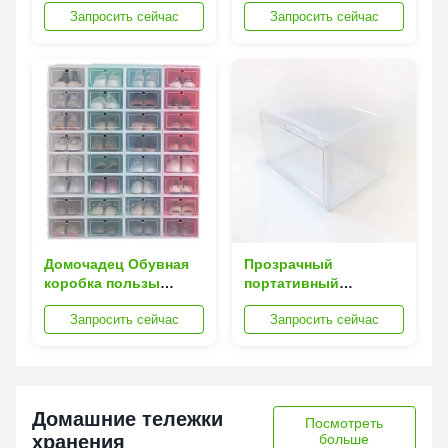
домочадец Обувная
ясности ODM,
Запросить сейчас
Запросить сейчас
коробка складывая
Stackable тары для
31inches
хранения ботинка
экологически
дружелюбное
Домочадец Обувная
Прозрачный
коробка пользы
портативный
Мультисцена падает
магнитный легковес
Запросить сейчас
Запросить сейчас
передний складной
Обувная коробка
космос спасения
фронта падения
33*24*13.5cm
Washable складной
Домашние тележки
Посмотреть
хранения
больше