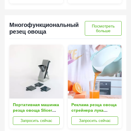
космоса ремней
грязных одежд
велкро
отделяемого
Многофункциональный
Посмотреть
резец овоща
больше
Портативная машинка
Реклама резца овоща
резца овоща Slicer
стрейнера лука
лука картошки
моркови Peeler
Запросить сейчас
Запросить сейчас
многофункциональная
картошки
ручная