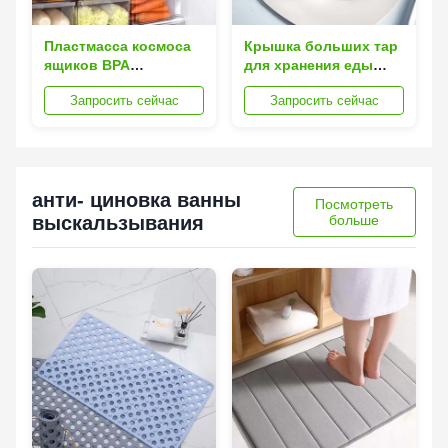
Пластмасса космоса
Крышка больших тар
ящиков BPA
для хранения еды
организатора
воздухонепроницаемых
Запросить сейчас
Запросить сейчас
холодильника кухни
стеклянная
свободная
пластиковая
спасительная
анти- циновка ванны
Посмотреть
выскальзывания
больше