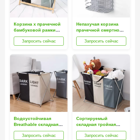
Корзина x прачечной
Непахучая корзина
бамбуковой рамки
прачечной смертной
многоразовая
казни через
Запросить сейчас
Запросить сейчас
складная формирует
повешение стены,
отделяемую ткань
прочная корзина
Оксфорда
прачечной Silk Road
Enterprise складная
Водоустойчивая
Сортируемый
Breathable складная
складная тройная
корзина прачечной со
корзина прачечной
Запросить сейчас
Запросить сейчас
сбережениями
для веса 0.95kg