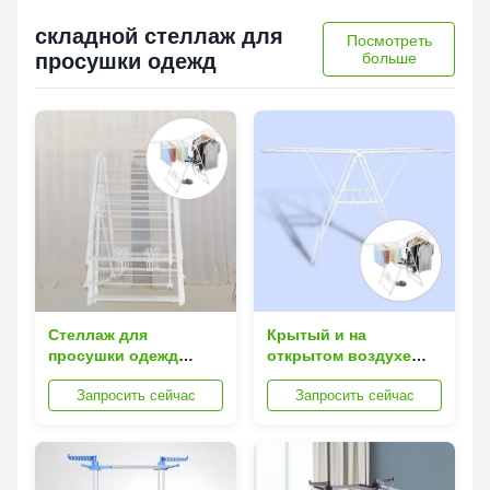
складной стеллаж для
Посмотреть
просушки одежд
больше
Стеллаж для
Крытый и на
просушки одежд
открытом воздухе
отделяемой
складной стеллаж для
Запросить сейчас
Запросить сейчас
нержавеющей стали
просушки одежд со
складной с колесами
стальным телом
сплава