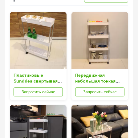
Пластиковые
Передвижная
Sundries свертывая
небольшая тонкая
домашние тележки
свертывая тележка
Запросить сейчас
Запросить сейчас
хранения с двигать 4
хранения с Lockable
всеобщих колес
колесами сгустила
гибкий
пластиковое