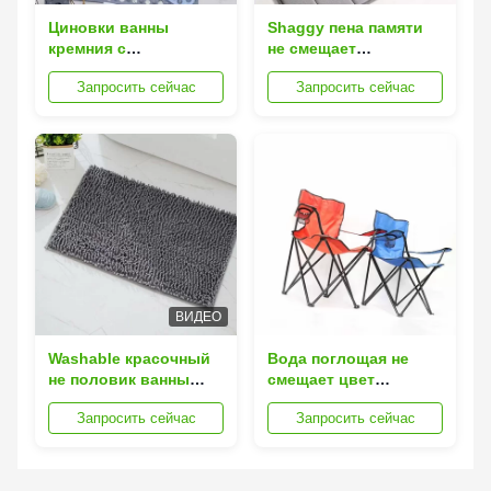
Циновки ванны
Shaggy пена памяти
кремния с
не смещает
отверстиями стока и
засыхание циновки
Запросить сейчас
Запросить сейчас
чашками всасывания
ванны туалета
быстрое
ВИДЕО
Washable красочный
Вода поглощая не
не половик ванны
смещает цвет
синеля
циновки Bathroom
Запросить сейчас
Запросить сейчас
выскальзывания для
пены памяти Multi
пола ливня