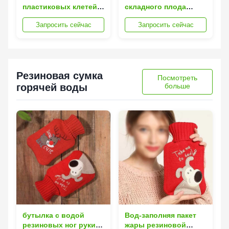
пластиковых клетей
складного плода
40L складная для
пластиковые
Запросить сейчас
Запросить сейчас
оборачиваемости и
портативные для
хранения
домашних покупок
Резиновая сумка
Посмотреть
горячей воды
больше
бутылка с водой
Вод-заполняя пакет
резиновых ног руки
жары резиновой