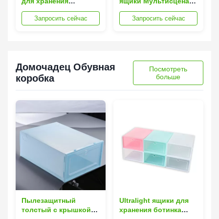
для хранения
ящики Мультисцена
домочадца куба
складные Silk Road
Запросить сейчас
Запросить сейчас
Enterprise прочные
складные
пластиковые
Домочадец Обувная
Посмотреть
коробка
больше
Пылезащитный
Ultralight ящики для
толстый с крышкой
хранения ботинка