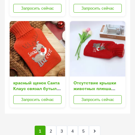
зимы сумки горячей
сумки бутылки с
Запросить сейчас
Запросить сейчас
воды 1000ml толстых
водой силикона
более теплая
горячей горячий
теплый
красный щенок Санта
Отсутствие крышки
Клаус связал бутылки
животных плюша
с водой крышек
сумки горячей воды
Запросить сейчас
Запросить сейчас
горячие для
легковеса утечки
продвижения зимы
резиновой
теплого
1
2
3
4
5