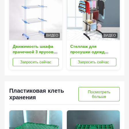
ВИДЕО
ВИДЕО
Движимость шкафа
Стеллаж для
прачечной 3 ярусов
просушки одежд
складная с колесами
мебели пола шкафа
Запросить сейчас
Запросить сейчас
и крюками
ботинка складной
многофункциональный
Пластиковая клеть
Посмотреть
хранения
больше