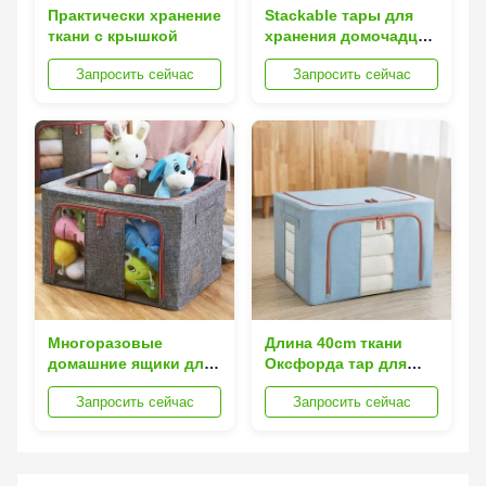
Практически хранение
Stackable тары для
ткани с крышкой
хранения домочадца
ткани
Запросить сейчас
Запросить сейчас
Многоразовые
Длина 40cm ткани
домашние ящики для
Оксфорда тар для
хранения с крышкой
хранения домочадца
Запросить сейчас
Запросить сейчас
хлопко-бумажной
ткани Silk Road
Enterprise