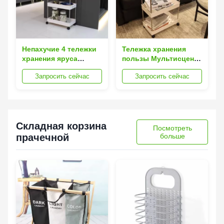
Непахучие 4 тележки
Тележка хранения
хранения яруса
пользы Мультисцена
общего назначения
мобильная, вагонетка
Запросить сейчас
Запросить сейчас
домашних с
кухни ODM
ротатабельной
многоразовая тонкая
полостью рицинусов
с 6 крюками
высекли
Складная корзина
Посмотреть
прачечной
больше