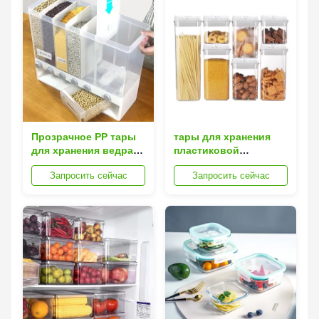
Прозрачное PP тары
тары для хранения
для хранения ведра
пластиковой
грубого зерна
множественной еды
Запросить сейчас
Запросить сейчас
пластиковое
размера 7Pcs
воздухонепроницаемые
с крышками