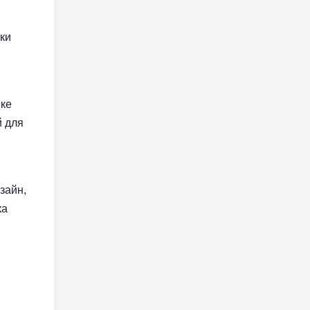
ки
вке
й для
зайн,
ка