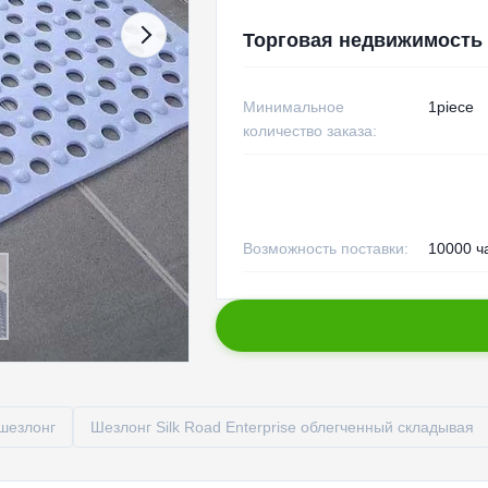
Торговая недвижимость
Минимальное
1piece
количество заказа:
Возможность поставки:
10000 ч
шезлонг
Шезлонг Silk Road Enterprise облегченный складывая