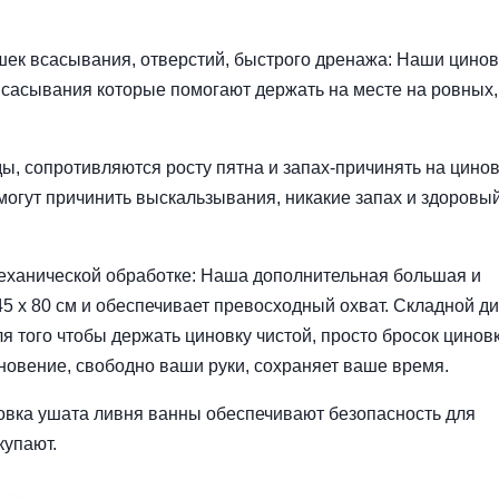
ек всасывания, отверстий, быстрого дренажа: Наши цинов
всасывания которые помогают держать на месте на ровных,
ы, сопротивляются росту пятна и запах-причинять на цино
могут причинить выскальзывания, никакие запах и здоровы
механической обработке: Наша дополнительная большая и
 x 80 см и обеспечивает превосходный охват. Складной ди
ля того чтобы держать циновку чистой, просто бросок цинов
новение, свободно ваши руки, сохраняет ваше время.
овка ушата ливня ванны обеспечивают безопасность для
купают.