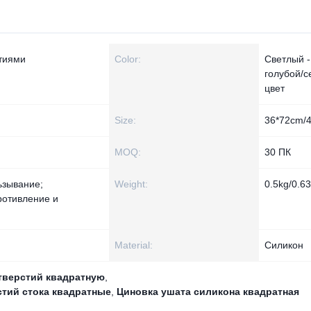
стиями
Color:
Светлый -
голубой/
цвет
Size:
36*72cm/
MOQ:
30 ПК
ьзывание;
Weight:
0.5kg/0.6
ротивление и
Material:
Силикон
тверстий квадратную
,
стий стока квадратные
,
Циновка ушата силикона квадратная