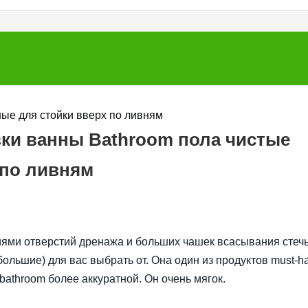
ные для стойки вверх по ливням
вки ванны Bathroom пола чистые
 по ливням
риями отверстий дренажа и больших чашек всасывания стеч
ольшие) для вас выбрать от. Она один из продуктов must-h
bathroom более аккуратной. Он очень мягок.