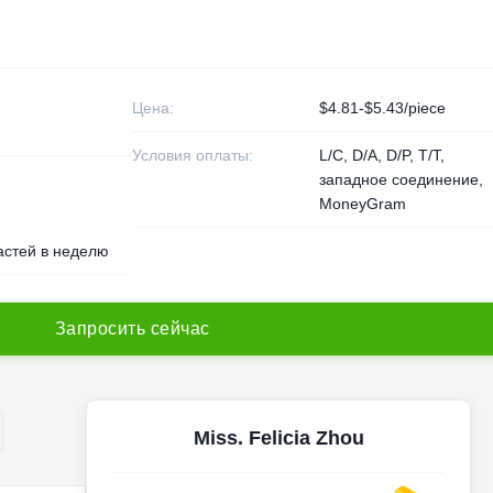
Цена:
$4.81-$5.43/piece
Условия оплаты:
L/C, D/A, D/P, T/T,
западное соединение,
MoneyGram
астей в неделю
З
а
п
р
о
с
и
т
ь
с
е
й
ч
а
с
Miss. Felicia Zhou