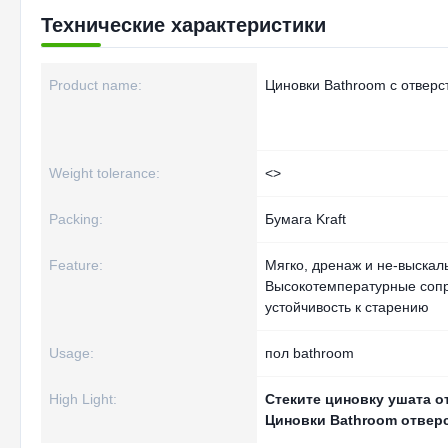
Технические характеристики
Product name:
Циновки Bathroom с отвер
Weight tolerance:
<>
Packing:
Бумага Kraft
Feature:
Мягко, дренаж и не-выскал
Высокотемпературные соп
устойчивость к старению
Usage:
пол bathroom
High Light:
Стеките циновку ушата о
Циновки Bathroom отвер