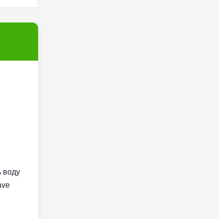
ь воду
ave