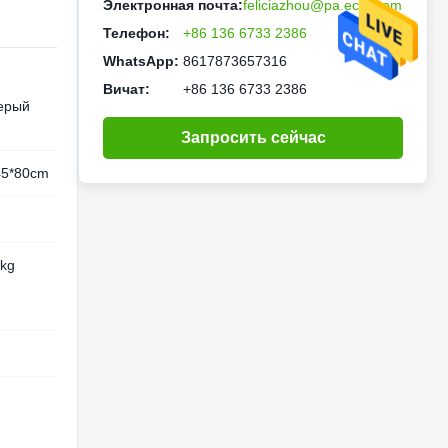
Электронная почта:
feliciazhou@pa.ecer.com
Телефон:
+86 136 6733 2386
WhatsApp:
8617873657316
Вичат:
+86 136 6733 2386
серый
Запросить сейчас
45*80cm
3kg