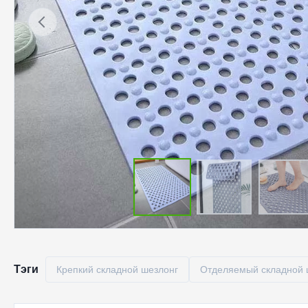
Тэги
Крепкий складной шезлонг
Отделяемый складной 