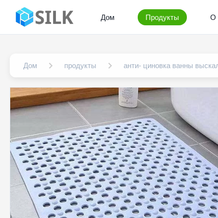
Дом
Продукты
О 
Дом
продукты
анти- циновка ванны выск