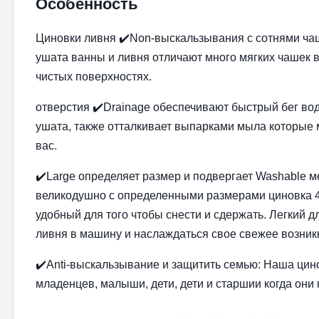
Особенность
Циновки ливня ✔️Non-выскальзывания с сотнями чаш
ушата ванны и ливня отличают много мягких чашек 
чистых поверхностях.
отверстия ✔️Drainage обеспечивают быстрый бег вод
ушата, также отталкивает выпарками мыла которые 
вас.
✔️Large определяет размер и подвергает Washable 
великодушно с определенными размерами циновка 45
удобный для того чтобы снести и сдержать. Легкий д
ливня в машину и наслаждаться свое свежее возник
✔️Anti-выскальзывание и защитить семью: Наша цин
младенцев, малыши, дети, дети и старшии когда они 