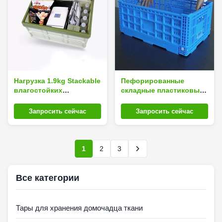
Нагрузка 1.9kg Stackable
Пефорированные
влагостойких
складные пластиковые
пластиковых тар для
клети со складным
хранения домочадца
крышек голубое
Запросить сейчас
Запросить сейчас
куба непахучая
1
2
3
Все категории
Тары для хранения домочадца ткани