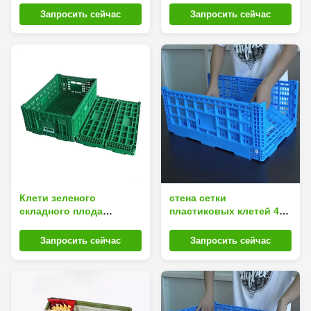
складчатости
отверстия
Запросить сейчас
Запросить сейчас
пластиковые для
прямоугольника плодов
Stackable
Клети зеленого
стена сетки
складного плода
пластиковых клетей 40L
пластиковые
складная для
портативные для
оборачиваемости и
Запросить сейчас
Запросить сейчас
домашних покупок
хранения