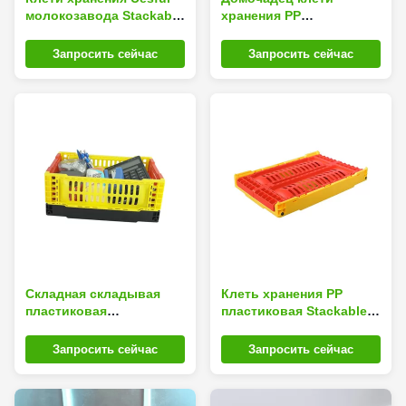
молокозавода Stackable
хранения PP
складные нагружая 6kg
квадратного куба
пластиковый
Запросить сейчас
Запросить сейчас
складывая безвкусный
Складная складывая
Клеть хранения PP
пластиковая
пластиковая Stackable
провентилированная
складывая с ручкой
клеть для овощей и
Запросить сейчас
Запросить сейчас
плодов