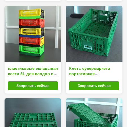
пластиковые складывая
Клеть супермаркета
клети 5L для плодов и
портативная
Sundries овощей
пластиковая складывая
для овоща плода
Запросить сейчас
Запросить сейчас