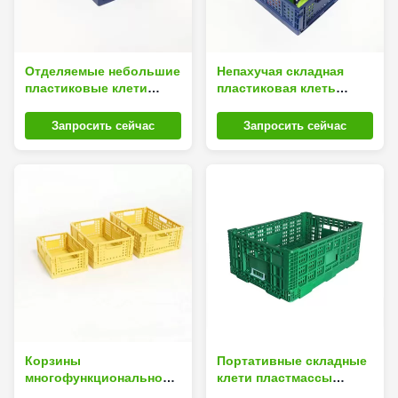
Отделяемые небольшие
Непахучая складная
пластиковые клети
пластиковая клеть
хранения для
хранения, Drainable
портативной машинки
складная пластиковая
Запросить сейчас
Запросить сейчас
настольных Sundries
корзина
Drainable
Корзины
Портативные складные
многофункциональной
клети пластмассы
многоразовой
плода с ручками