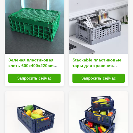
Зеленая пластиковая
Stackable пластиковые
клеть 600x400x220cm
тары для хранения
хранения для овоща
домочадца
плода
Запросить сейчас
Запросить сейчас