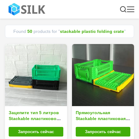
Found
50
products for "
stackable plastic folding crate
"
Зацепите тип 5 литров
Прямоугольная
Stackable пластиковой
Stackable пластиковая
складывая клети для
складывая клеть мини
плодов
30x20x12cm
Запросить сейчас
Запросить сейчас
многофункциональных