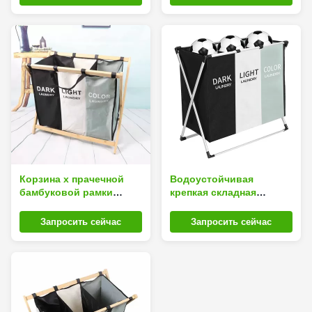
одежд крепкой
бамбуковой
Корзина x прачечной
Водоустойчивая
бамбуковой рамки
крепкая складная
многоразовая складная
корзина прачечной с
формирует отделяемую
тройными корзинами
Запросить сейчас
Запросить сейчас
ткань Оксфорда
многоразовыми