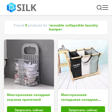
Found
5
products for "
reusable collapsible laundry
hamper
"
Многоразовая складная
Многоразовая
корзина прачечной
складывая складная
корзина прачечной для
древесины носков
Запросить сейчас
Запросить сейчас