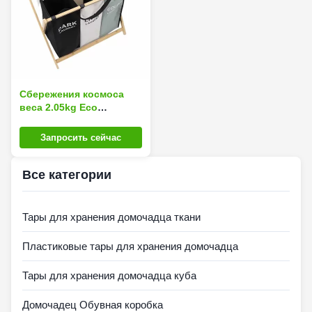
Сбережения космоса
веса 2.05kg Eco
корзины прачечной
решетки ткани 3
Запросить сейчас
Оксфорда
многоразовые
Все категории
дружелюбные
Тары для хранения домочадца ткани
Пластиковые тары для хранения домочадца
Тары для хранения домочадца куба
Домочадец Обувная коробка